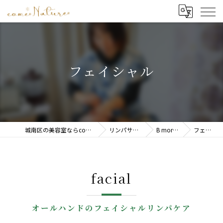
フェイシャル
城南区の美容室ならcome Nature(カムナチュレ)
リンパサロンB more B
B more Bの特徴
フェイシャル
facial
オールハンドのフェイシャルリンパケア