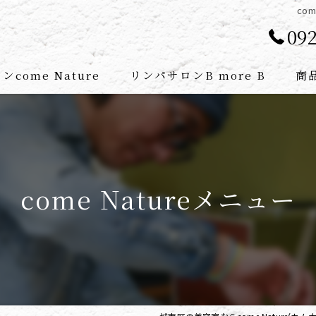
co
092
come Nature
リンパサロンB more B
商
セラピスト紹介
atureメニュー
B more B メニュー
come Natureメニュー
atureの特徴
リンパマッサージの流れ
B more Bの特徴
スパ
腸もみ
フェイシャル