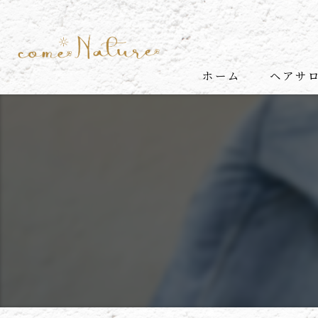
ホーム
ヘアサロン
代表挨拶
come N
come N
メンズ
ヘッド