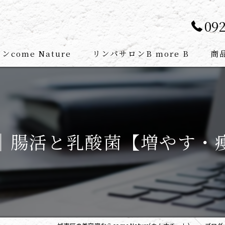
092
come Nature
リンパサロンB more B
商
セラピスト紹介
atureメニュー
B more B メニュー
｜腸活と乳酸菌【増やす・
atureの特徴
リンパマッサージの流れ
B more Bの特徴
スパ
腸もみ
フェイシャル