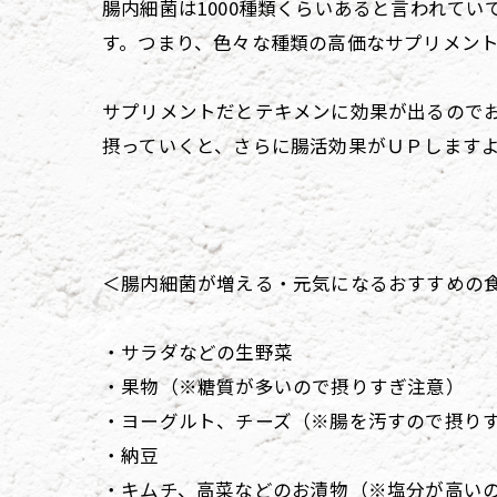
腸内細菌は1000種類くらいあると言われて
す。つまり、色々な種類の高価なサプリメン
サプリメントだとテキメンに効果が出るので
摂っていくと、さらに腸活効果がＵＰします
＜腸内細菌が増える・元気になるおすすめの
・サラダなどの生野菜
・果物（※糖質が多いので摂りすぎ注意）
・ヨーグルト、チーズ（※腸を汚すので摂り
・納豆
・キムチ、高菜などのお漬物（※塩分が高い