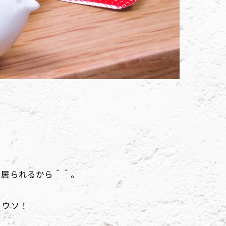
く居られるから＾＾。
、ウソ！