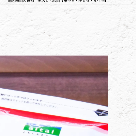
腸内細菌の役割｜腸活と乳酸菌【増やす・痩せる・食べ物】