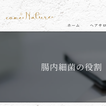
ホーム
ヘアサロン
代表挨拶
come N
腸内細菌の役割
come N
メンズ
ヘッド