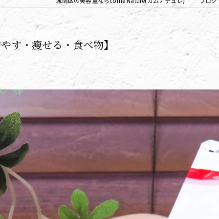
城南区の美容室ならcome Nature(カムナチュレ)
ブログ
リンパ
増やす・痩せる・食べ物】