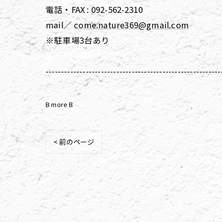
電話・FAX : 092-562-2310
mail／
come.nature369@gmail.com
※駐車場3台あり
---------------------------------------------------------
B more B
< 前のページ