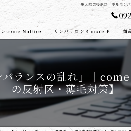
生え際の後退は「ホルモンバラ
092
come Nature
リンパサロンB more B
商
セラピスト紹介
atureメニュー
B more B メニュー
ランスの乱れ」｜come 
atureの特徴
リンパマッサージの流れ
の反射区・薄毛対策】
B more Bの特徴
スパ
腸もみ
フェイシャル