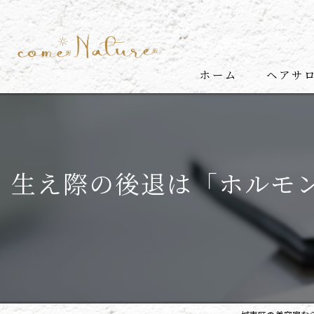
ホーム
ヘアサロン
代表挨拶
come N
生え際の後退は「ホルモンバ
come N
メンズ
ヘッド