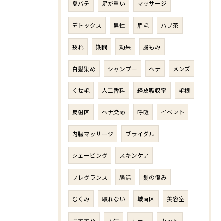
夏バテ
足が重い
マッサージ
デトックス
男性
眉毛
ハブ茶
疲れ
期間
効果
腸もみ
白髪染め
シャンプー
ヘナ
メンズ
くせ毛
人工香料
経皮吸収率
毛根
反射区
ヘナ染め
呼吸
イベント
内臓マッサージ
ブライダル
シェービング
スキンケア
フレグランス
腸活
髪の傷み
むくみ
取れない
城南区
美容室
おすすめ
人気
カラー
カット