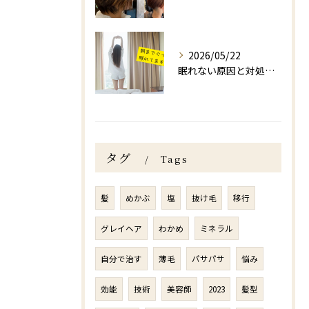
2026/05/22
眠れない原因と対処法｜福岡市ヘアサロン【ヘッドスパ・頭皮洗浄・リラクゼーション】
タグ
Tags
髪
めかぶ
塩
抜け毛
移行
グレイヘア
わかめ
ミネラル
自分で治す
薄毛
パサパサ
悩み
効能
技術
美容師
2023
髪型