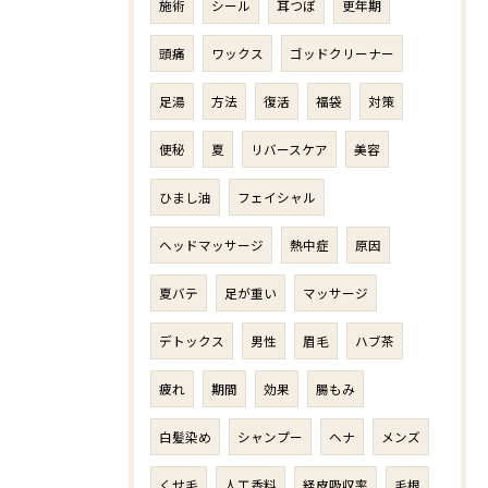
施術
シール
耳つぼ
更年期
頭痛
ワックス
ゴッドクリーナー
足湯
方法
復活
福袋
対策
便秘
夏
リバースケア
美容
ひまし油
フェイシャル
ヘッドマッサージ
熱中症
原因
夏バテ
足が重い
マッサージ
デトックス
男性
眉毛
ハブ茶
疲れ
期間
効果
腸もみ
白髪染め
シャンプー
ヘナ
メンズ
くせ毛
人工香料
経皮吸収率
毛根