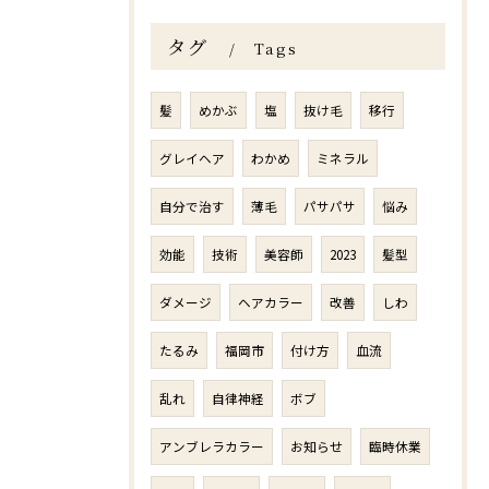
タグ
Tags
髪
めかぶ
塩
抜け毛
移行
グレイヘア
わかめ
ミネラル
自分で治す
薄毛
パサパサ
悩み
効能
技術
美容師
2023
髪型
ダメージ
ヘアカラー
改善
しわ
たるみ
福岡市
付け方
血流
乱れ
自律神経
ボブ
アンブレラカラー
お知らせ
臨時休業